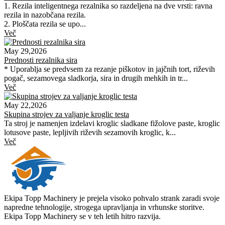
1. Rezila inteligentnega rezalnika so razdeljena na dve vrsti: ravna
rezila in nazobčana rezila.
2. Ploščata rezila se upo...
Več
May 29,2026
Prednosti rezalnika sira
* Uporablja se predvsem za rezanje piškotov in jajčnih tort, riževih
pogač, sezamovega sladkorja, sira in drugih mehkih in tr...
Več
May 22,2026
Skupina strojev za valjanje kroglic testa
Ta stroj je namenjen izdelavi kroglic sladkane fižolove paste, kroglic
lotusove paste, lepljivih riževih sezamovih kroglic, k...
Več
Ekipa Topp Machinery je prejela visoko pohvalo strank zaradi svoje
napredne tehnologije, strogega upravljanja in vrhunske storitve.
Ekipa Topp Machinery se v teh letih hitro razvija.