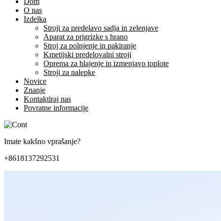
Dom
O nas
Izdelka
Stroji za predelavo sadja in zelenjave
Aparat za prigrizke s hrano
Stroj za polnjenje in pakiranje
Kmetijski predelovalni stroji
Oprema za hlajenje in izmenjavo toplote
Stroji za nalepke
Novice
Znanje
Kontaktiraj nas
Povratne informacije
Imate kakšno vprašanje?
+8618137292531