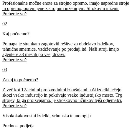
Profesionalne močne enote za strojno opremo, imajo napredne stroje
in opremo, opremljene z strojnim inženirjem. Strokovni inženir
Preberite več
02
Kaj počnemo?
Pomagajte strankam zagotoviti rešitve za obdelavo izdelkov,
tehnične smernice, vzdrževanje po prodaji itd. Naši stroji imajo
agente v 33 mestih po vsej državi.
Preberite več
03
Zakaj to počnemo?
Z več kot 12-letnimi proizvodnimi izkušnjami naši izdelki tečejo
skozi vsako industrijo in pokrivajo vsako industrijsko mesto. Trg
strojev, ki ga proizvajamo, je stroškovno učinkovitejši odjemalci.
Preberite več
Visokokakovostni izdelki, vrhunska tehnologija
Prednost podjetja