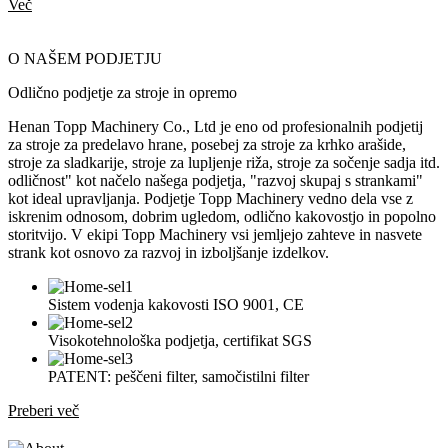
Več
O NAŠEM PODJETJU
Odlično podjetje za stroje in opremo
Henan Topp Machinery Co., Ltd je eno od profesionalnih podjetij
za stroje za predelavo hrane, posebej za stroje za krhko arašide,
stroje za sladkarije, stroje za lupljenje riža, stroje za sočenje sadja itd.
odličnost" kot načelo našega podjetja, "razvoj skupaj s strankami"
kot ideal upravljanja. Podjetje Topp Machinery vedno dela vse z
iskrenim odnosom, dobrim ugledom, odlično kakovostjo in popolno
storitvijo. V ekipi Topp Machinery vsi jemljejo zahteve in nasvete
strank kot osnovo za razvoj in izboljšanje izdelkov.
Sistem vodenja kakovosti ISO 9001, CE
Visokotehnološka podjetja, certifikat SGS
PATENT: peščeni filter, samočistilni filter
Preberi več