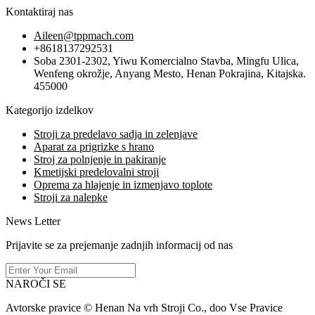
Kontaktiraj nas
Aileen@tppmach.com
+8618137292531
Soba 2301-2302, Yiwu Komercialno Stavba, Mingfu Ulica,
Wenfeng okrožje, Anyang Mesto, Henan Pokrajina, Kitajska.
455000
Kategorijo izdelkov
Stroji za predelavo sadja in zelenjave
Aparat za prigrizke s hrano
Stroj za polnjenje in pakiranje
Kmetijski predelovalni stroji
Oprema za hlajenje in izmenjavo toplote
Stroji za nalepke
News Letter
Prijavite se za prejemanje zadnjih informacij od nas
NAROČI SE
Avtorske pravice © Henan Na vrh Stroji Co., doo Vse Pravice