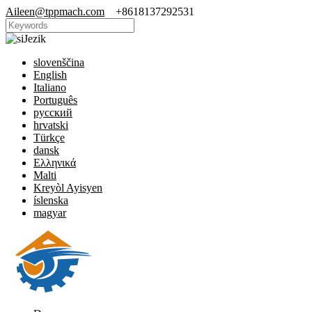
Aileen@tppmach.com
+8618137292531
Jezik
slovenščina
English
Italiano
Português
русский
hrvatski
Türkçe
dansk
Ελληνικά
Malti
Kreyòl Ayisyen
íslenska
magyar